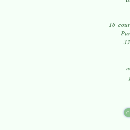
16 cour
Par
3
a
C